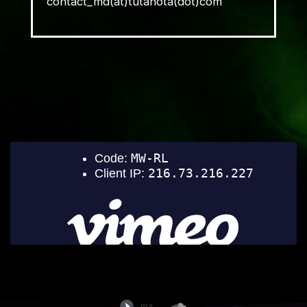
contact_md(at)tutanota(dot)com